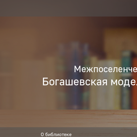
Межпоселенчес
Богашевская моде
О библиотеке