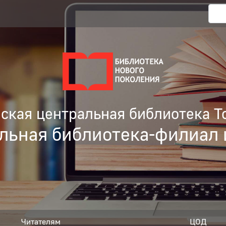
кая центральная библиотека Т
льная библиотека-филиал 
Читателям
ЦОД