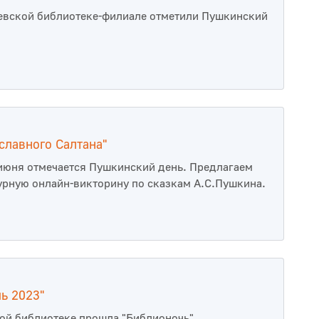
евской библиотеке-филиале отметили Пушкинский
 славного Салтана"
июня отмечается Пушкинский день. Предлагаем
урную онлайн-викторину по сказкам А.С.Пушкина.
ь 2023"
ой библиотеке прошла "Библионочь"