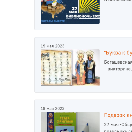
19 мая 2023
"Буква к б
Богашевская
– викторине
18 мая 2023
Подарок кн
27 мая -Общ
празднику с