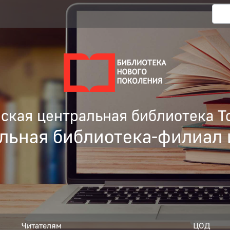
кая центральная библиотека Т
льная библиотека-филиал 
Читателям
ЦОД