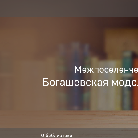
Межпоселенчес
Богашевская моде
О библиотеке